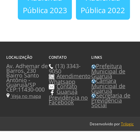
Pública 2023
Pública 2022
LOCALIZAÇÃO
CONTATO
LINKS
Av. Adhemar de
(13) 3343-
Prefeitura
Barros, 230
Municipal de
9050
Bairro Santo
Guarujá
Atendimento
Antônio -
Câmara
Whatsapp
Guarujá/SP
Municipal de
Contato
CEP:11430-000
Guarujá
Guarujá
Secretaria de
Veja no mapa
Previdência no
Previdência
Facebook
Social
Desenvolvido por
Trilogic