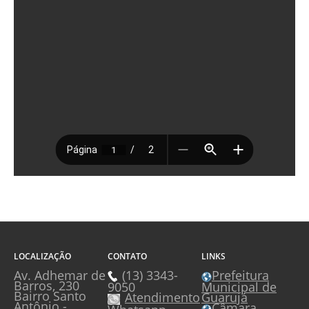
LOCALIZAÇÃO
CONTATO
LINKS
Av. Adhemar de
(13) 3343-
Prefeitura
Barros, 230
Municipal de
9050
Bairro Santo
Guarujá
Atendimento
Antônio -
Câmara