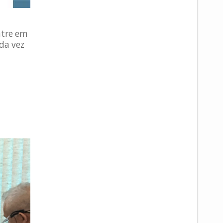
ntre em
da vez